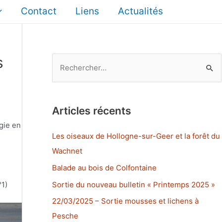
Contact
Liens
Actualités
s
R
e
c
h
Articles récents
e
gie en
r
Les oiseaux de Hollogne-sur-Geer et la forêt du
c
Wachnet
h
Balade au bois de Colfontaine
e
Sortie du nouveau bulletin « Printemps 2025 »
°1)
r
22/03/2025 – Sortie mousses et lichens à
Pesche