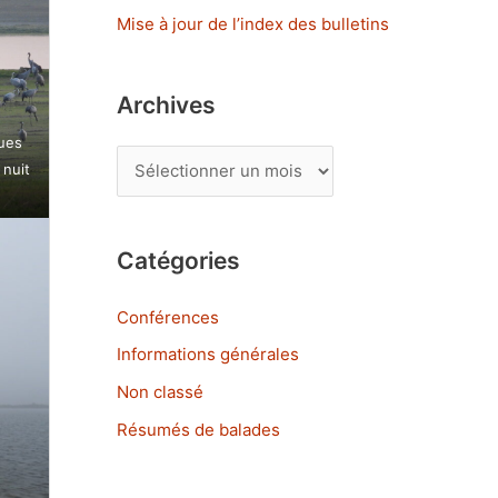
:
Mise à jour de l’index des bulletins
Archives
ues
A
 nuit
r
c
Catégories
h
i
Conférences
v
Informations générales
e
Non classé
s
Résumés de balades