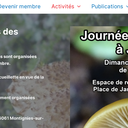
Devenir membre
Activités
Publications
 des
s sont organisées
mbre.
ueillette en vue de la
ement organisées
à 6061 Montignies-sur-