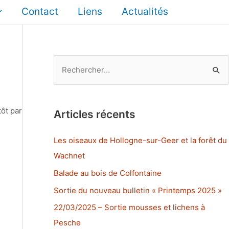
Contact
Liens
Actualités
R
e
c
h
ôt par
Articles récents
e
r
Les oiseaux de Hollogne-sur-Geer et la forêt du
c
Wachnet
h
Balade au bois de Colfontaine
e
Sortie du nouveau bulletin « Printemps 2025 »
r
22/03/2025 – Sortie mousses et lichens à
Pesche