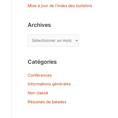
:
Mise à jour de l’index des bulletins
Archives
A
r
c
Catégories
h
i
Conférences
v
Informations générales
e
Non classé
s
Résumés de balades