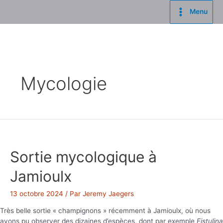
Aller
Menu
au
Main
contenu
Menu
Mycologie
Sortie mycologique à
Jamioulx
13 octobre 2024
/ Par
Jeremy Jaegers
Très belle sortie « champignons » récemment à Jamioulx, où nous
avons pu observer des dizaines d’espèces, dont par exemple
Fistulina