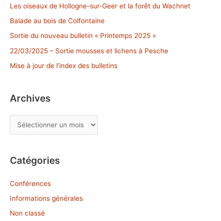
r
Les oiseaux de Hollogne-sur-Geer et la forêt du Wachnet
c
Balade au bois de Colfontaine
h
Sortie du nouveau bulletin « Printemps 2025 »
e
22/03/2025 – Sortie mousses et lichens à Pesche
r
Mise à jour de l’index des bulletins
:
Archives
A
r
c
Catégories
h
i
Conférences
v
Informations générales
e
Non classé
s