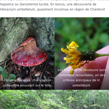
hepatica
ou
Ganoderma lucida
. En bonus, une découverte de
Hieracium umbellatum
, quasiment inconnue en région de Charleroi!
Les bractées de l’involucre sont
nettement recourbées, un des
Fistulina hepatica
, champignon
critères principaux de
H.
comestible poussant sur le bois.
umbellatum
.