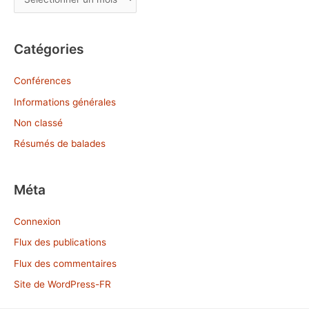
r
c
Catégories
h
i
Conférences
v
Informations générales
e
Non classé
s
Résumés de balades
Méta
Connexion
Flux des publications
Flux des commentaires
Site de WordPress-FR