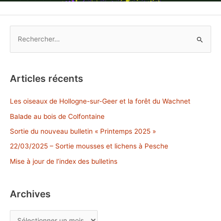
R
e
c
h
Articles récents
e
r
Les oiseaux de Hollogne-sur-Geer et la forêt du Wachnet
c
Balade au bois de Colfontaine
h
Sortie du nouveau bulletin « Printemps 2025 »
e
22/03/2025 – Sortie mousses et lichens à Pesche
r
Mise à jour de l’index des bulletins
:
Archives
A