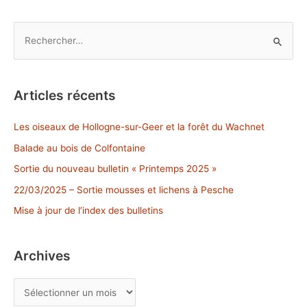
articles
R
e
c
h
Articles récents
e
r
Les oiseaux de Hollogne-sur-Geer et la forêt du Wachnet
c
Balade au bois de Colfontaine
h
Sortie du nouveau bulletin « Printemps 2025 »
e
22/03/2025 – Sortie mousses et lichens à Pesche
r
Mise à jour de l’index des bulletins
:
Archives
A
r