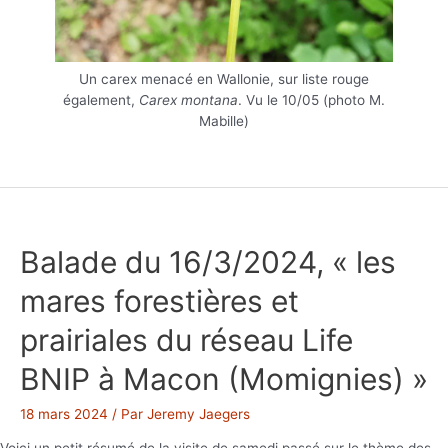
Un carex menacé en Wallonie, sur liste rouge
également,
Carex montana
. Vu le 10/05 (photo M.
Mabille)
Balade du 16/3/2024, « les
mares forestières et
prairiales du réseau Life
BNIP à Macon (Momignies) »
18 mars 2024
/ Par
Jeremy Jaegers
Voici un petit résumé de la visite de samedi passé sur le thème des