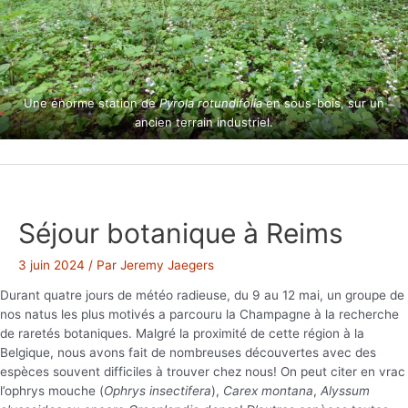
Une énorme station de
Pyrola rotundifolia
en sous-bois, sur un
ancien terrain industriel.
Séjour botanique à Reims
3 juin 2024
/ Par
Jeremy Jaegers
Durant quatre jours de météo radieuse, du 9 au 12 mai, un groupe de
nos natus les plus motivés a parcouru la Champagne à la recherche
de raretés botaniques. Malgré la proximité de cette région à la
Belgique, nous avons fait de nombreuses découvertes avec des
espèces souvent difficiles à trouver chez nous! On peut citer en vrac
l’ophrys mouche (
Ophrys insectifera
),
Carex montana
,
Alyssum