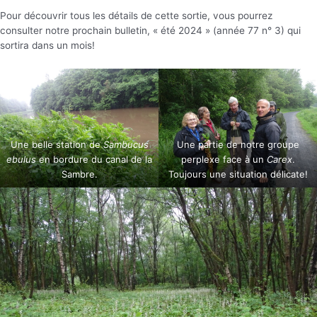
Pour découvrir tous les détails de cette sortie, vous pourrez
consulter notre prochain bulletin, « été 2024 » (année 77 n° 3) qui
sortira dans un mois!
Une belle station de
Sambucus
Une partie de notre groupe
ebulus
en bordure du canal de la
perplexe face à un
Carex
.
Sambre.
Toujours une situation délicate!