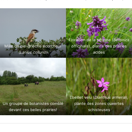
Floraison de la bétoine (
Betonica
Mâle de pie-grièche écorcheur
officinalis
), plante des prairies
(
Lanius collurio
)
acides
L’oeillet velu (
Dianthus armeria
),
Un groupe de botanistes comblé
plante des zones ouvertes
devant ces belles prairies!
schisteuses