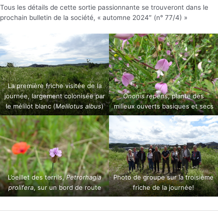
Tous les détails de cette sortie passionnante se trouveront dans le
prochain bulletin de la société, « automne 2024″ (n° 77/4) »
La première friche visitée de la
journée, largement colonisée par
Ononis repens
, plante des
le mélilot blanc (
Melilotus albus
)
milieux ouverts basiques et secs
L’oeillet des terrils,
Petrorhagia
Photo de groupe sur la troisième
prolifera
, sur un bord de route
friche de la journée!