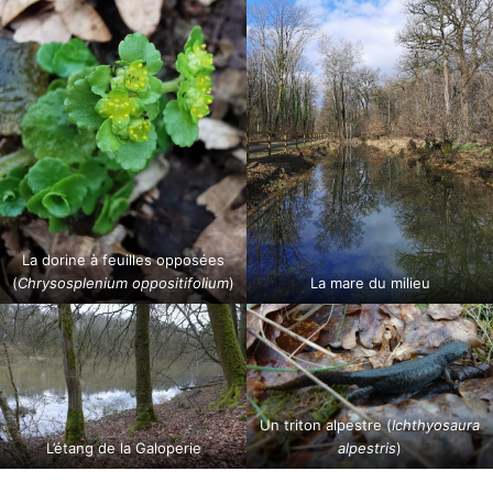
La dorine à feuilles opposées
(
Chrysosplenium oppositifolium
)
La mare du milieu
Un triton alpestre (
Ichthyosaura
L’étang de la Galoperie
alpestris
)