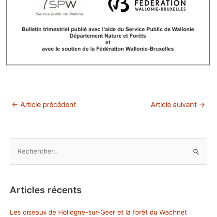
Navigation
←
Article précédent
Article suivant
→
de
l’article
R
e
c
h
Articles récents
e
r
Les oiseaux de Hollogne-sur-Geer et la forêt du Wachnet