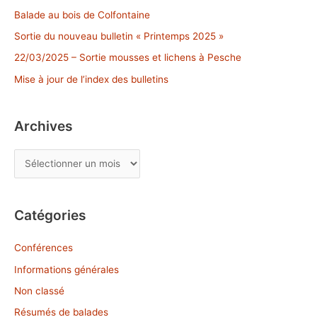
c
Balade au bois de Colfontaine
h
Sortie du nouveau bulletin « Printemps 2025 »
e
22/03/2025 – Sortie mousses et lichens à Pesche
r
Mise à jour de l’index des bulletins
:
Archives
A
r
c
Catégories
h
i
Conférences
v
Informations générales
e
Non classé
s
Résumés de balades