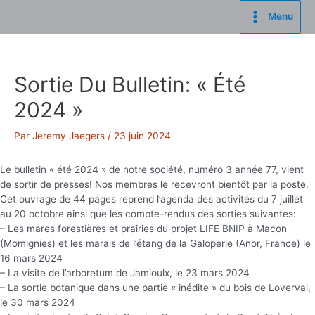
Aller
Menu
au
Main
contenu
Menu
Sortie Du Bulletin: « Été
2024 »
Par
Jeremy Jaegers
/
23 juin 2024
Le bulletin « été 2024 » de notre société, numéro 3 année 77, vient
de sortir de presses! Nos membres le recevront bientôt par la poste.
Cet ouvrage de 44 pages reprend l’agenda des activités du 7 juillet
au 20 octobre ainsi que les compte-rendus des sorties suivantes:
– Les mares forestières et prairies du projet LIFE BNIP à Macon
(Momignies) et les marais de l’étang de la Galoperie (Anor, France) le
16 mars 2024
– La visite de l’arboretum de Jamioulx, le 23 mars 2024
– La sortie botanique dans une partie « inédite » du bois de Loverval,
le 30 mars 2024