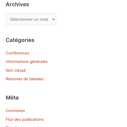
Archives
A
r
c
Catégories
h
i
Conférences
v
Informations générales
e
Non classé
s
Résumés de balades
Méta
Connexion
Flux des publications