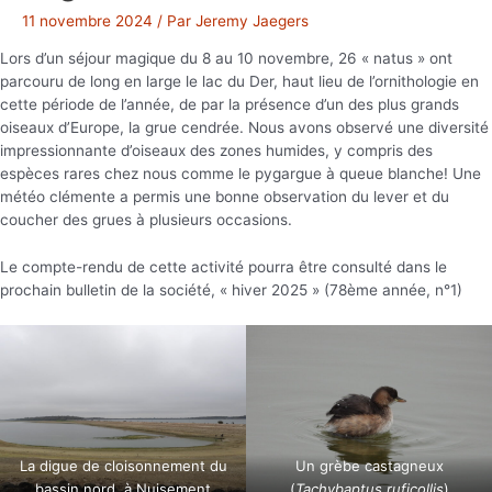
11 novembre 2024
/ Par
Jeremy Jaegers
Lors d’un séjour magique du 8 au 10 novembre, 26 « natus » ont
parcouru de long en large le lac du Der, haut lieu de l’ornithologie en
cette période de l’année, de par la présence d’un des plus grands
oiseaux d’Europe, la grue cendrée. Nous avons observé une diversité
impressionnante d’oiseaux des zones humides, y compris des
espèces rares chez nous comme le pygargue à queue blanche! Une
météo clémente a permis une bonne observation du lever et du
coucher des grues à plusieurs occasions.
Le compte-rendu de cette activité pourra être consulté dans le
prochain bulletin de la société, « hiver 2025 » (78ème année, n°1)
La digue de cloisonnement du
Un grèbe castagneux
bassin nord, à Nuisement
(
Tachybaptus ruficollis
)