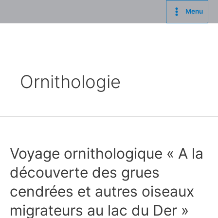
Aller
Menu
au
Main
contenu
Menu
Ornithologie
Voyage ornithologique « A la
découverte des grues
cendrées et autres oiseaux
migrateurs au lac du Der »