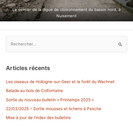
Le sentier de la digue de cloisonnement du bassin nord, à
Nuisement
R
e
c
h
Articles récents
e
r
Les oiseaux de Hollogne-sur-Geer et la forêt du Wachnet
c
Balade au bois de Colfontaine
h
Sortie du nouveau bulletin « Printemps 2025 »
e
22/03/2025 – Sortie mousses et lichens à Pesche
r
Mise à jour de l’index des bulletins
: