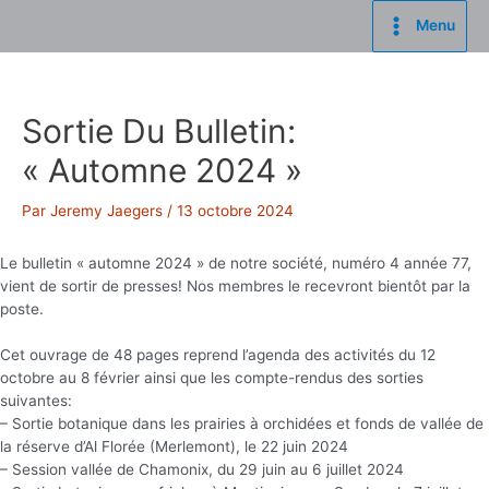
Aller
Menu
au
Main
contenu
Menu
Sortie Du Bulletin:
« Automne 2024 »
Par
Jeremy Jaegers
/
13 octobre 2024
Le bulletin « automne 2024 » de notre société, numéro 4 année 77,
vient de sortir de presses! Nos membres le recevront bientôt par la
poste.
Cet ouvrage de 48 pages reprend l’agenda des activités du 12
octobre au 8 février ainsi que les compte-rendus des sorties
suivantes:
– Sortie botanique dans les prairies à orchidées et fonds de vallée de
la réserve d’Al Florée (Merlemont), le 22 juin 2024
– Session vallée de Chamonix, du 29 juin au 6 juillet 2024