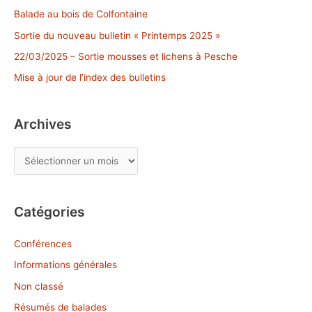
c
Balade au bois de Colfontaine
h
Sortie du nouveau bulletin « Printemps 2025 »
e
22/03/2025 – Sortie mousses et lichens à Pesche
r
Mise à jour de l’index des bulletins
:
Archives
A
r
c
Catégories
h
i
Conférences
v
Informations générales
e
Non classé
s
Résumés de balades