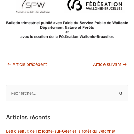
Navigation
←
Article précédent
Article suivant
→
de
l’article
R
e
c
h
Articles récents
e
r
Les oiseaux de Hollogne-sur-Geer et la forêt du Wachnet